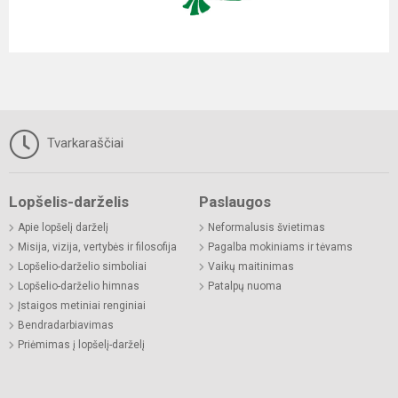
Tvarkaraščiai
Lopšelis-darželis
Paslaugos
Apie lopšelį darželį
Neformalusis švietimas
Misija, vizija, vertybės ir filosofija
Pagalba mokiniams ir tėvams
Lopšelio-darželio simboliai
Vaikų maitinimas
Lopšelio-darželio himnas
Patalpų nuoma
Įstaigos metiniai renginiai
Bendradarbiavimas
Priėmimas į lopšelį-darželį