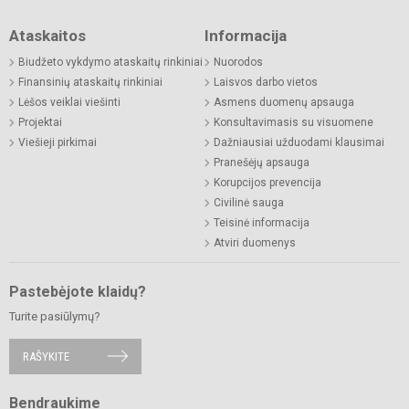
Ataskaitos
Informacija
Biudžeto vykdymo ataskaitų rinkiniai
Nuorodos
Finansinių ataskaitų rinkiniai
Laisvos darbo vietos
Lėšos veiklai viešinti
Asmens duomenų apsauga
Projektai
Konsultavimasis su visuomene
Viešieji pirkimai
Dažniausiai užduodami klausimai
Pranešėjų apsauga
Korupcijos prevencija
Civilinė sauga
Teisinė informacija
Atviri duomenys
Pastebėjote klaidų?
Turite pasiūlymų?
RAŠYKITE
Bendraukime