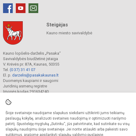
Steigėjas
Kauno miesto savivaldybė
Kauno lopšelis-darželis „Pasaka“
Savivaldybės biudžetinė įstaiga
V. Krėvės pr. 87A, Kaunas, 50355
Tel.
(0 37) 31 41 07
El. p.
darzelis@pasakakaunas.lt
Duomenys kaupiami ir saugomi
Juridinių asmenų registre
Įmonės kodas 291634240
Šioje svetainėje naudojame slapukus siekdami užtikrinti jums teikiamų
© 2022. Kauno lopšelis-darželis „Pasaka“. Visos teisės saugomos.
Kopijuoti turinį be raštiško įstaigos administracijos sutikimo griežtai draudžiama.
paslaugų kokybę, analizuoti svetainės naudojimą ir optimizuoti naršymo
patirtį. Spustelėję mygtuką „Sutinku“, jūs patvirtinate, kad sutinkate su visų
Prieinamumo paraiška
Slapukų valdymas
slapukų naudojimu šioje svetainėje. Jei norite atšaukti arba pakeisti savo
sutikimus, prašome apsilankyti
slapukų valdymo puslapyje
.