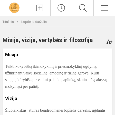
Paieška
Men
Titulinis
Lopšelis-darželis
Misija, vizija, vertybės ir filosofija
Misija
Teikti kokybišką ikimokyklinį ir priešmokyklinį ugdymą,
užtikrinant vaikų socialinę, emocinę ir fizinę gerovę. Kurti
saugią, kūrybišką ir vaikui palankią aplinką, skatinančią aktyvų
mokymąsi per patirtį.
Vizija
Šiuolaikiškas, atviras bendruomenei lopšelis-darželis, ugdantis