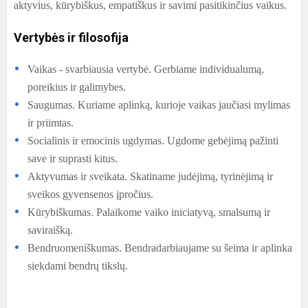
aktyvius, kūrybiškus, empatiškus ir savimi pasitikinčius vaikus.
Vertybės ir filosofija
Vaikas - svarbiausia vertybė. Gerbiame individualumą,
poreikius ir galimybes.
Saugumas. Kuriame aplinką, kurioje vaikas jaučiasi mylimas
ir priimtas.
Socialinis ir emocinis ugdymas. Ugdome gebėjimą pažinti
save ir suprasti kitus.
Aktyvumas ir sveikata. Skatiname judėjimą, tyrinėjimą ir
sveikos gyvensenos įpročius.
Kūrybiškumas. Palaikome vaiko iniciatyvą, smalsumą ir
saviraišką.
Bendruomeniškumas. Bendradarbiaujame su šeima ir aplinka
siekdami bendrų tikslų.