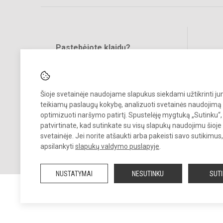
Pastebėjote klaidų?
Bend
Turite pasiūlymų?
RAŠYKITE
Šioje svetainėje naudojame slapukus siekdami užtikrinti j
teikiamų paslaugų kokybę, analizuoti svetainės naudojimą 
optimizuoti naršymo patirtį. Spustelėję mygtuką „Sutinku“,
patvirtinate, kad sutinkate su visų slapukų naudojimu šioje
svetainėje. Jei norite atšaukti arba pakeisti savo sutikimu
© 2022. Kauno lopšelis-darželis „Pasaka“. Visos teisės saugomos.
apsilankyti
slapukų valdymo puslapyje
.
Kopijuoti turinį be raštiško įstaigos administracijos sutikimo griežtai
draudžiama.
NUSTATYMAI
NESUTINKU
SUT