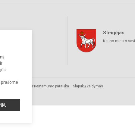
Steigėjas
raukime
Kauno miesto sav
ums
ir
 jūs
s, prašome
Prieinamumo paraiška
Slapukų valdymas
INKU