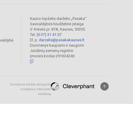
Kauno lopšelis-darželis „Pasaka“
Savivaldybės biudžetinė įstaiga
V. Krėvės pr. 87A, Kaunas, 50355
Tel.
(0 37) 31 41 07
El. p.
darzelis@pasakakaunas.lt
ivaldybė
Duomenys kaupiami ir saugomi
Juridinių asmenų registre
Įmonės kodas 291634240
Sumanus būdas atnaujinti
mokyklos interneto
svetainę