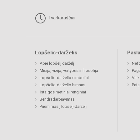
Tvarkaraščiai
Lopšelis-darželis
Pasl
Apie lopšelį darželį
Nefo
Misija, vizija, vertybės ir filosofija
Paga
Lopšelio-darželio simboliai
Vaik
Lopšelio-darželio himnas
Pat
Įstaigos metiniai renginiai
Bendradarbiavimas
Priėmimas į lopšelį-darželį