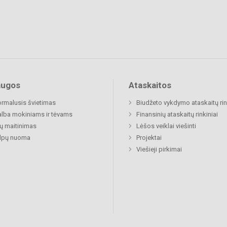
augos
Ataskaitos
rmalusis švietimas
Biudžeto vykdymo ataskaitų rin
lba mokiniams ir tėvams
Finansinių ataskaitų rinkiniai
ų maitinimas
Lėšos veiklai viešinti
alpų nuoma
Projektai
Viešieji pirkimai