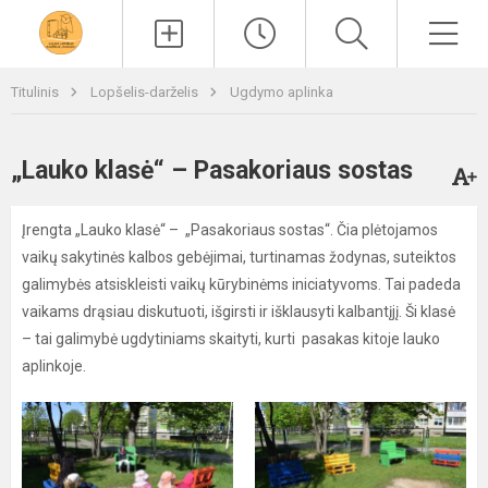
Paieška
Men
Titulinis
Lopšelis-darželis
Ugdymo aplinka
„Lauko klasė“ – Pasakoriaus sostas
Įrengta „Lauko klasė“ – „Pasakoriaus sostas“. Čia plėtojamos
vaikų sakytinės kalbos gebėjimai, turtinamas žodynas, suteiktos
galimybės atsiskleisti vaikų kūrybinėms iniciatyvoms. Tai padeda
vaikams drąsiau diskutuoti, išgirsti ir išklausyti kalbantįjį. Ši klasė
– tai galimybė ugdytiniams skaityti, kurti pasakas kitoje lauko
aplinkoje.