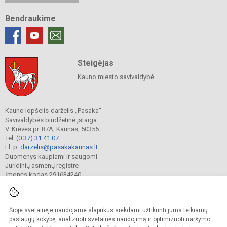
Bendraukime
Steigėjas
Kauno miesto savivaldybė
Kauno lopšelis-darželis „Pasaka“
Savivaldybės biudžetinė įstaiga
V. Krėvės pr. 87A, Kaunas, 50355
Tel.
(0 37) 31 41 07
El. p.
darzelis@pasakakaunas.lt
Duomenys kaupiami ir saugomi
Juridinių asmenų registre
Įmonės kodas 291634240
Šioje svetainėje naudojame slapukus siekdami užtikrinti jums teikiamų
© 2022. Kauno lopšelis-darželis „Pasaka“. Visos teisės saugomos.
Kopijuoti turinį be raštiško įstaigos administracijos sutikimo griežtai draudžiama.
paslaugų kokybę, analizuoti svetainės naudojimą ir optimizuoti naršymo