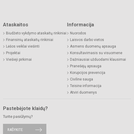
Ataskaitos
Informacija
Biudžeto vykdymo ataskaitų rinkiniai
Nuorodos
Finansinių ataskaitų rinkiniai
Laisvos darbo vietos
Lėšos veiklai viešinti
Asmens duomenų apsauga
Projektai
Konsultavimasis su visuomene
Viešieji pirkimai
Dažniausiai užduodami klausimai
Pranešėjų apsauga
Korupcijos prevencija
Civilinė sauga
Teisinė informacija
Atviri duomenys
Pastebėjote klaidų?
Turite pasiūlymų?
RAŠYKITE