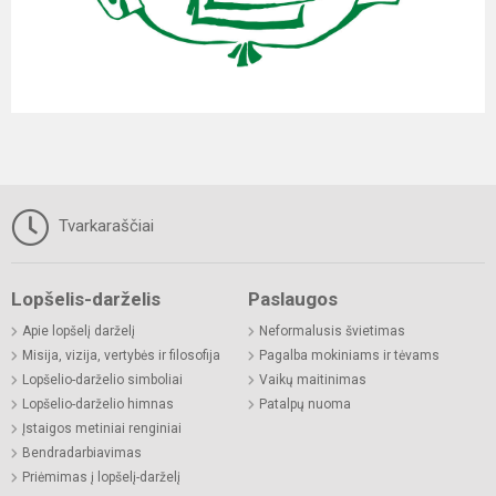
Tvarkaraščiai
Lopšelis-darželis
Paslaugos
Apie lopšelį darželį
Neformalusis švietimas
Misija, vizija, vertybės ir filosofija
Pagalba mokiniams ir tėvams
Lopšelio-darželio simboliai
Vaikų maitinimas
Lopšelio-darželio himnas
Patalpų nuoma
Įstaigos metiniai renginiai
Bendradarbiavimas
Priėmimas į lopšelį-darželį