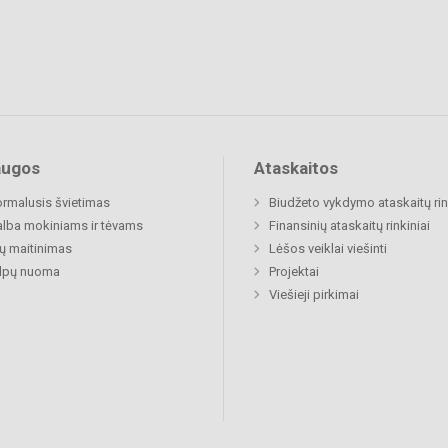
augos
Ataskaitos
rmalusis švietimas
Biudžeto vykdymo ataskaitų rin
lba mokiniams ir tėvams
Finansinių ataskaitų rinkiniai
ų maitinimas
Lėšos veiklai viešinti
alpų nuoma
Projektai
Viešieji pirkimai