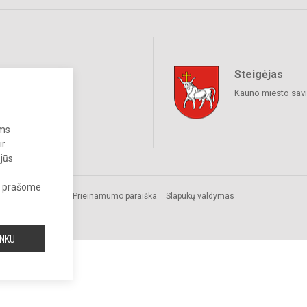
Steigėjas
raukime
Kauno miesto sav
ums
ir
 jūs
s, prašome
Prieinamumo paraiška
Slapukų valdymas
INKU