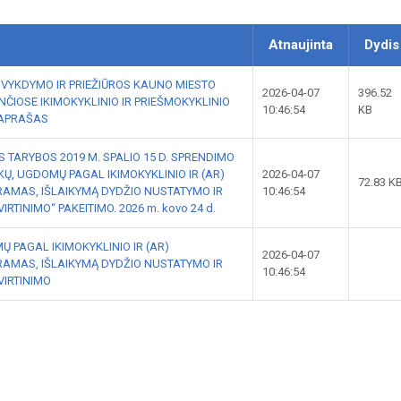
Atnaujinta
Dydis
 VYKDYMO IR PRIEŽIŪROS KAUNO MIESTO
2026-04-07
396.52
ČIOSE IKIMOKYKLINIO IR PRIEŠMOKYKLINIO
10:46:54
KB
APRAŠAS
 TARYBOS 2019 M. SPALIO 15 D. SPRENDIMO
IKŲ, UGDOMŲ PAGAL IKIMOKYKLINIO IR (AR)
2026-04-07
72.83 K
AMAS, IŠLAIKYMĄ DYDŽIO NUSTATYMO IR
10:46:54
TINIMO“ PAKEITIMO. 2026 m. kovo 24 d.
Ų PAGAL IKIMOKYKLINIO IR (AR)
2026-04-07
AMAS, IŠLAIKYMĄ DYDŽIO NUSTATYMO IR
10:46:54
IRTINIMO