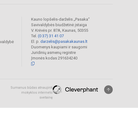
Kauno lopšelis-darželis „Pasaka“
Savivaldybės biudžetinė įstaiga
V. Krėvės pr. 87A, Kaunas, 50355
Tel.
(0 37) 31 41 07
El. p.
darzelis@pasakakaunas.lt
ivaldybė
Duomenys kaupiami ir saugomi
Juridinių asmenų registre
Įmonės kodas 291634240
Sumanus būdas atnaujinti
mokyklos interneto
svetainę