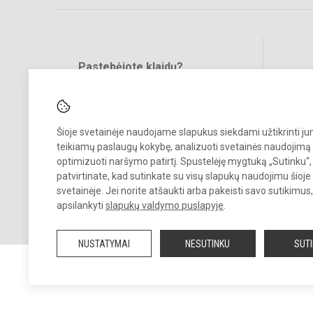
Pastebėjote klaidų?
Bend
Turite pasiūlymų?
RAŠYKITE
Šioje svetainėje naudojame slapukus siekdami užtikrinti j
teikiamų paslaugų kokybę, analizuoti svetainės naudojimą 
optimizuoti naršymo patirtį. Spustelėję mygtuką „Sutinku“,
patvirtinate, kad sutinkate su visų slapukų naudojimu šioje
svetainėje. Jei norite atšaukti arba pakeisti savo sutikimu
© 2022. Kauno lopšelis-darželis „Pasaka“. Visos teisės saugomos.
apsilankyti
slapukų valdymo puslapyje
.
Kopijuoti turinį be raštiško įstaigos administracijos sutikimo griežtai
draudžiama.
NUSTATYMAI
NESUTINKU
SUT