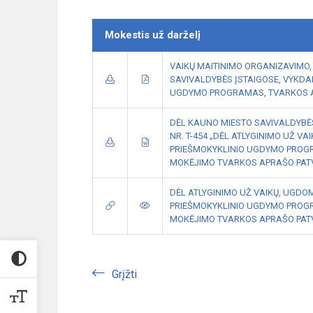
Mokestis už darželį
VAIKŲ MAITINIMO ORGANIZAVIMO,
SAVIVALDYBĖS ĮSTAIGOSE, VYKDAN
UGDYMO PROGRAMAS, TVARKOS 
DĖL KAUNO MIESTO SAVIVALDYBĖS
NR. T-454 „DĖL ATLYGINIMO UŽ VA
PRIEŠMOKYKLINIO UGDYMO PROGR
MOKĖJIMO TVARKOS APRAŠO PATVIR
DĖL ATLYGINIMO UŽ VAIKŲ, UGDOM
PRIEŠMOKYKLINIO UGDYMO PROGR
MOKĖJIMO TVARKOS APRAŠO PATV
Grįžti