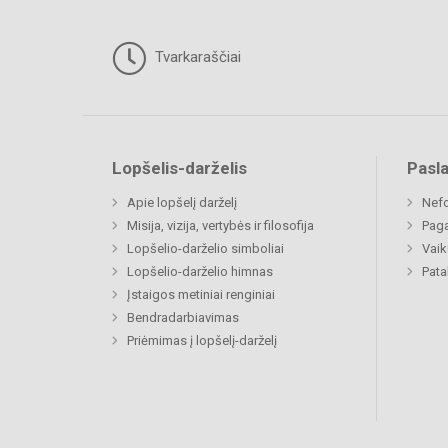
Tvarkaraščiai
Lopšelis-darželis
Pasl
Apie lopšelį darželį
Nefo
Misija, vizija, vertybės ir filosofija
Paga
Lopšelio-darželio simboliai
Vaik
Lopšelio-darželio himnas
Pat
Įstaigos metiniai renginiai
Bendradarbiavimas
Priėmimas į lopšelį-darželį