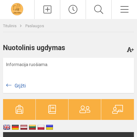
Paieška
Men
Titulinis
Paslaugos
Nuotolinis ugdymas
Informacija ruošiama.
Grįžti