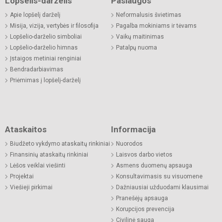
Lopšelis-darželis
Paslaugos
Apie lopšelį darželį
Neformalusis švietimas
Misija, vizija, vertybės ir filosofija
Pagalba mokiniams ir tėvams
Lopšelio-darželio simboliai
Vaikų maitinimas
Lopšelio-darželio himnas
Patalpų nuoma
Įstaigos metiniai renginiai
Bendradarbiavimas
Priėmimas į lopšelį-darželį
Ataskaitos
Informacija
Biudžeto vykdymo ataskaitų rinkiniai
Nuorodos
Finansinių ataskaitų rinkiniai
Laisvos darbo vietos
Lėšos veiklai viešinti
Asmens duomenų apsauga
Projektai
Konsultavimasis su visuomene
Viešieji pirkimai
Dažniausiai užduodami klausimai
Pranešėjų apsauga
Korupcijos prevencija
Civilinė sauga