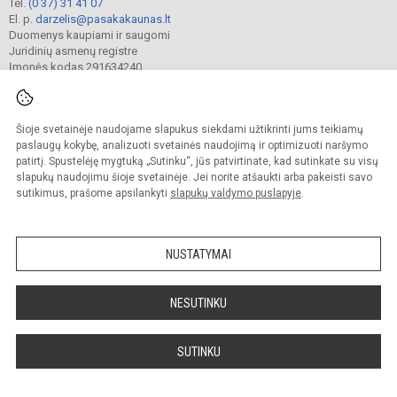
Tel.
(0 37) 31 41 07
El. p.
darzelis@pasakakaunas.lt
Duomenys kaupiami ir saugomi
Juridinių asmenų registre
Įmonės kodas 291634240
Šioje svetainėje naudojame slapukus siekdami užtikrinti jums teikiamų
© 2022. Kauno lopšelis-darželis „Pasaka“. Visos teisės saugomos.
Kopijuoti turinį be raštiško įstaigos administracijos sutikimo griežtai draudžiama.
paslaugų kokybę, analizuoti svetainės naudojimą ir optimizuoti naršymo
patirtį. Spustelėję mygtuką „Sutinku“, jūs patvirtinate, kad sutinkate su visų
Prieinamumo paraiška
Slapukų valdymas
slapukų naudojimu šioje svetainėje. Jei norite atšaukti arba pakeisti savo
sutikimus, prašome apsilankyti
slapukų valdymo puslapyje
.
Sumanus būdas atnaujinti
mokyklos interneto
svetainę
NUSTATYMAI
NESUTINKU
SUTINKU