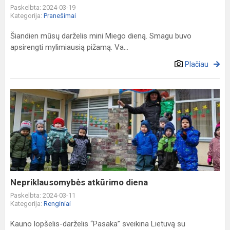
Paskelbta: 2024-03-19
Kategorija:
Pranešimai
Šiandien mūsų darželis mini Miego dieną. Smagu buvo
apsirengti mylimiausią pižamą. Va...
Plačiau
Nepriklausomybės
atkūrimo
diena
Nepriklausomybės atkūrimo diena
Paskelbta: 2024-03-11
Kategorija:
Renginiai
Kauno lopšelis-darželis “Pasaka” sveikina Lietuvą su