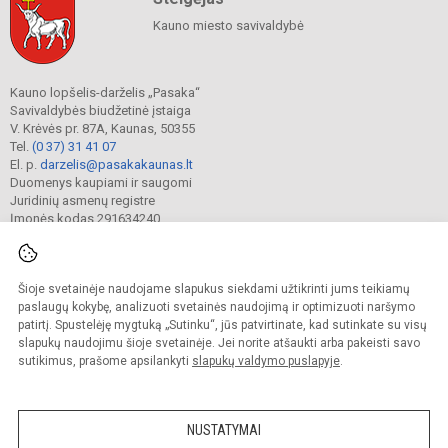
Kauno miesto savivaldybė
Kauno lopšelis-darželis „Pasaka“
Savivaldybės biudžetinė įstaiga
V. Krėvės pr. 87A, Kaunas, 50355
Tel.
(0 37) 31 41 07
El. p.
darzelis@pasakakaunas.lt
Duomenys kaupiami ir saugomi
Juridinių asmenų registre
Įmonės kodas 291634240
Šioje svetainėje naudojame slapukus siekdami užtikrinti jums teikiamų
© 2022. Kauno lopšelis-darželis „Pasaka“. Visos teisės saugomos.
Kopijuoti turinį be raštiško įstaigos administracijos sutikimo griežtai draudžiama.
paslaugų kokybę, analizuoti svetainės naudojimą ir optimizuoti naršymo
patirtį. Spustelėję mygtuką „Sutinku“, jūs patvirtinate, kad sutinkate su visų
Prieinamumo paraiška
Slapukų valdymas
slapukų naudojimu šioje svetainėje. Jei norite atšaukti arba pakeisti savo
sutikimus, prašome apsilankyti
slapukų valdymo puslapyje
.
Sumanus būdas atnaujinti
mokyklos interneto
svetainę
NUSTATYMAI