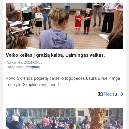
Vaiko
kelias
į
gražią
kalbą.
Laimingas
vaikas.
Vaiko kelias į gražią kalbą. Laimingas vaikas.
Paskelbta: 2024-03-05
Kategorija:
Renginiai
Kovo 5 dienos popietę darželio logopedės Laura Dirsė ir Inga
Tenikytė-Skripkiūnienė, bendr...
Plačiau
Su
pavasariu!