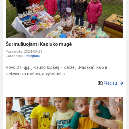
Kaziuko
mugė
Šurmuliuojanti Kaziuko mugė
Paskelbta: 2024-03-21
Kategorija:
Renginiai
Kovo 21–ąją, į Kauno lopšelį – darželį „Pasaka“, kaip ir
kiekvienais metais, atvykstantis...
Plačiau
Laimės
diena