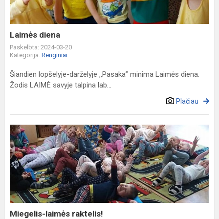
Laimės diena
Paskelbta: 2024-03-20
Kategorija:
Renginiai
Šiandien lopšelyje-darželyje ,,Pasaka” minima Laimės diena.
Žodis LAIMĖ savyje talpina lab...
Plačiau
Miegelis-
laimės
raktelis!
Miegelis-laimės raktelis!