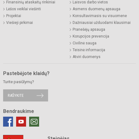
Finansinių ataskaitų rinkiniai
Laisvos darbo vietos
Lėšos veiklai viešinti
Asmens duomenų apsauga
Projektai
Konsultavimasis su visuomene
Viešieji pirkimai
Dažniausiai užduodami klausimai
Pranešėjų apsauga
Korupcijos prevencija
Civilinė sauga
Teisinė informacija
Atviri duomenys
Pastebėjote klaidų?
Turite pasiūlymų?
RAŠYKITE
Bendraukime
Steigėjas