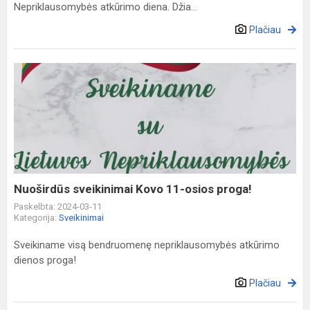
Nepriklausomybės atkūrimo diena. Džia...
Plačiau
Nuoširdūs
sveikinimai
Kovo
11-
osios
proga!
Nuoširdūs sveikinimai Kovo 11-osios proga!
Paskelbta: 2024-03-11
Kategorija:
Sveikinimai
Sveikiname visą bendruomenę nepriklausomybės atkūrimo
dienos proga!
Plačiau