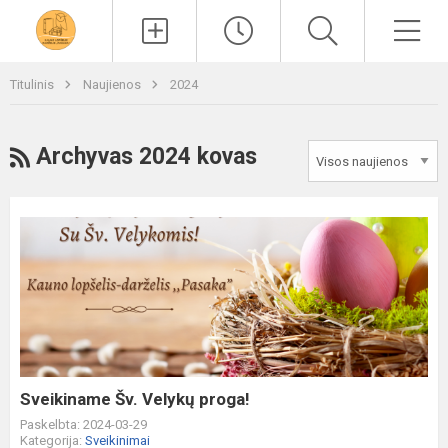
Paieška
Men
Titulinis
Naujienos
2024
RSS
Archyvas 2024 kovas
Sveikiname
Šv.
Velykų
proga!
Sveikiname Šv. Velykų proga!
Paskelbta: 2024-03-29
Kategorija:
Sveikinimai