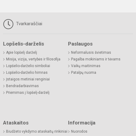
Tvarkaraščiai
Lopšelis-darželis
Paslaugos
Apie lopšelį darželį
Neformalusis švietimas
Misija, vizija, vertybės ir filosofija
Pagalba mokiniams ir tėvams
Lopšelio-darželio simboliai
Vaikų maitinimas
Lopšelio-darželio himnas
Patalpų nuoma
Įstaigos metiniai renginiai
Bendradarbiavimas
Priėmimas į lopšelį-darželį
Ataskaitos
Informacija
Biudžeto vykdymo ataskaitų rinkiniai
Nuorodos