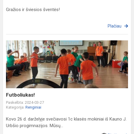
Gražios ir šviesios šventės!
Plačiau
Futboliukas!
Futboliukas!
Paskelbta: 2024-03-27
Kategorija:
Renginiai
Kovo 26 d. darželyje svečiavosi 1c klasės mokiniai iš Kauno J.
Urbšio progimnazijos. Mūsų...