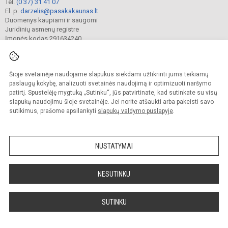
Tel.
(0 37) 31 41 07
El. p.
darzelis@pasakakaunas.lt
Duomenys kaupiami ir saugomi
Juridinių asmenų registre
Įmonės kodas 291634240
Šioje svetainėje naudojame slapukus siekdami užtikrinti jums teikiamų
© 2022. Kauno lopšelis-darželis „Pasaka“. Visos teisės saugomos.
Kopijuoti turinį be raštiško įstaigos administracijos sutikimo griežtai draudžiama.
paslaugų kokybę, analizuoti svetainės naudojimą ir optimizuoti naršymo
patirtį. Spustelėję mygtuką „Sutinku“, jūs patvirtinate, kad sutinkate su visų
Prieinamumo paraiška
Slapukų valdymas
slapukų naudojimu šioje svetainėje. Jei norite atšaukti arba pakeisti savo
sutikimus, prašome apsilankyti
slapukų valdymo puslapyje
.
Sumanus būdas atnaujinti
mokyklos interneto
svetainę
NUSTATYMAI
NESUTINKU
SUTINKU