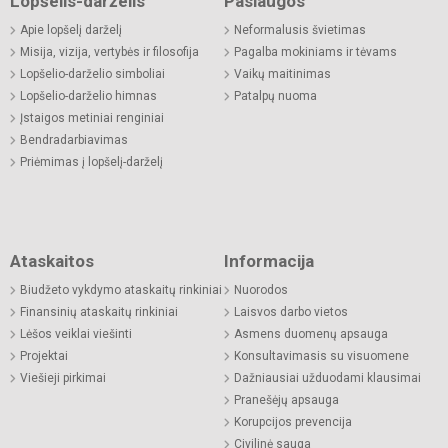
Lopšelis-darželis
Paslaugos
Apie lopšelį darželį
Neformalusis švietimas
Misija, vizija, vertybės ir filosofija
Pagalba mokiniams ir tėvams
Lopšelio-darželio simboliai
Vaikų maitinimas
Lopšelio-darželio himnas
Patalpų nuoma
Įstaigos metiniai renginiai
Bendradarbiavimas
Priėmimas į lopšelį-darželį
Ataskaitos
Informacija
Biudžeto vykdymo ataskaitų rinkiniai
Nuorodos
Finansinių ataskaitų rinkiniai
Laisvos darbo vietos
Lėšos veiklai viešinti
Asmens duomenų apsauga
Projektai
Konsultavimasis su visuomene
Viešieji pirkimai
Dažniausiai užduodami klausimai
Pranešėjų apsauga
Korupcijos prevencija
Civilinė sauga