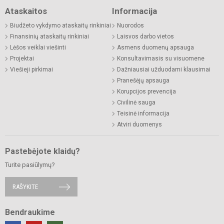
Ataskaitos
Informacija
Biudžeto vykdymo ataskaitų rinkiniai
Nuorodos
Finansinių ataskaitų rinkiniai
Laisvos darbo vietos
Lėšos veiklai viešinti
Asmens duomenų apsauga
Projektai
Konsultavimasis su visuomene
Viešieji pirkimai
Dažniausiai užduodami klausimai
Pranešėjų apsauga
Korupcijos prevencija
Civilinė sauga
Teisinė informacija
Atviri duomenys
Pastebėjote klaidų?
Turite pasiūlymų?
RAŠYKITE
Bendraukime