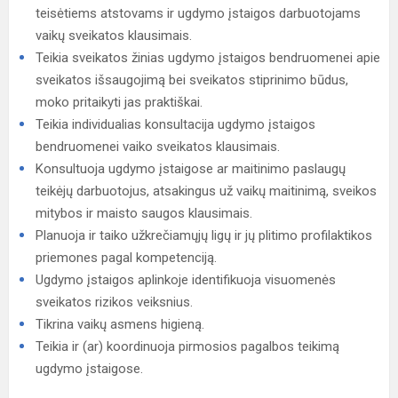
teisėtiems atstovams ir ugdymo įstaigos darbuotojams
vaikų sveikatos klausimais.
Teikia sveikatos žinias ugdymo įstaigos bendruomenei apie
sveikatos išsaugojimą bei sveikatos stiprinimo būdus,
moko pritaikyti jas praktiškai.
Teikia individualias konsultacija ugdymo įstaigos
bendruomenei vaiko sveikatos klausimais.
Konsultuoja ugdymo įstaigose ar maitinimo paslaugų
teikėjų darbuotojus, atsakingus už vaikų maitinimą, sveikos
mitybos ir maisto saugos klausimais.
Planuoja ir taiko užkrečiamųjų ligų ir jų plitimo profilaktikos
priemones pagal kompetenciją.
Ugdymo įstaigos aplinkoje identifikuoja visuomenės
sveikatos rizikos veiksnius.
Tikrina vaikų asmens higieną.
Teikia ir (ar) koordinuoja pirmosios pagalbos teikimą
ugdymo įstaigose.