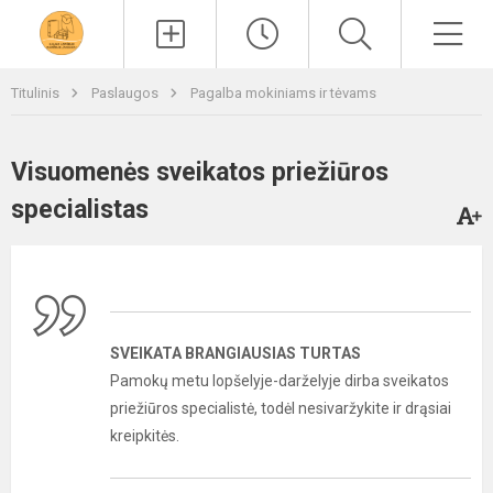
Paieška
Men
Titulinis
Paslaugos
Pagalba mokiniams ir tėvams
Visuomenės sveikatos priežiūros
specialistas
SVEIKATA BRANGIAUSIAS TURTAS
Pamokų metu lopšelyje-darželyje dirba sveikatos
priežiūros specialistė, todėl nesivaržykite ir drąsiai
kreipkitės.