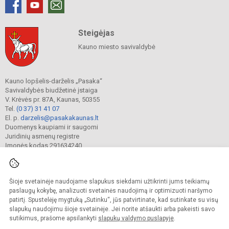
Steigėjas
Kauno miesto savivaldybė
Kauno lopšelis-darželis „Pasaka“
Savivaldybės biudžetinė įstaiga
V. Krėvės pr. 87A, Kaunas, 50355
Tel.
(0 37) 31 41 07
El. p.
darzelis@pasakakaunas.lt
Duomenys kaupiami ir saugomi
Juridinių asmenų registre
Įmonės kodas 291634240
Šioje svetainėje naudojame slapukus siekdami užtikrinti jums teikiamų
© 2022. Kauno lopšelis-darželis „Pasaka“. Visos teisės saugomos.
Kopijuoti turinį be raštiško įstaigos administracijos sutikimo griežtai draudžiama.
paslaugų kokybę, analizuoti svetainės naudojimą ir optimizuoti naršymo
patirtį. Spustelėję mygtuką „Sutinku“, jūs patvirtinate, kad sutinkate su visų
Prieinamumo paraiška
Slapukų valdymas
slapukų naudojimu šioje svetainėje. Jei norite atšaukti arba pakeisti savo
sutikimus, prašome apsilankyti
slapukų valdymo puslapyje
.
Sumanus būdas atnaujinti