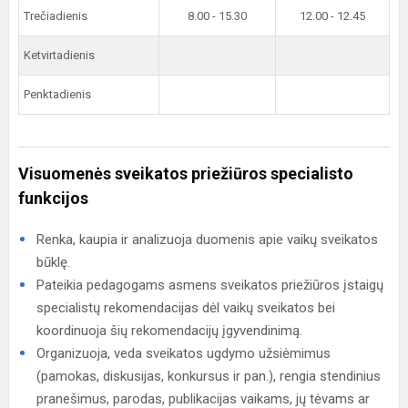
Trečiadienis
8.00 - 15.30
12.00 - 12.45
Ketvirtadienis
Penktadienis
Visuomenės sveikatos priežiūros specialisto
funkcijos
Renka, kaupia ir analizuoja duomenis apie vaikų sveikatos
būklę.
Pateikia pedagogams asmens sveikatos priežiūros įstaigų
specialistų rekomendacijas dėl vaikų sveikatos bei
koordinuoja šių rekomendacijų įgyvendinimą.
Organizuoja, veda sveikatos ugdymo užsiėmimus
(pamokas, diskusijas, konkursus ir pan.), rengia stendinius
pranešimus, parodas, publikacijas vaikams, jų tėvams ar