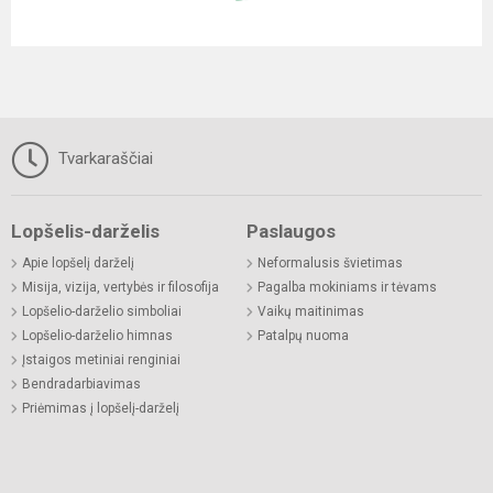
Tvarkaraščiai
Lopšelis-darželis
Paslaugos
Apie lopšelį darželį
Neformalusis švietimas
Misija, vizija, vertybės ir filosofija
Pagalba mokiniams ir tėvams
Lopšelio-darželio simboliai
Vaikų maitinimas
Lopšelio-darželio himnas
Patalpų nuoma
Įstaigos metiniai renginiai
Bendradarbiavimas
Priėmimas į lopšelį-darželį