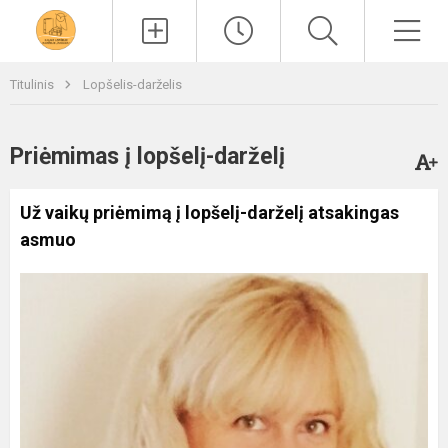
Paieška
Men
Titulinis
Lopšelis-darželis
Priėmimas į lopšelį-darželį
Už vaikų priėmimą į lopšelį-darželį atsakingas
asmuo