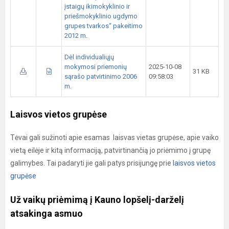
įstaigų ikimokyklinio ir
priešmokyklinio ugdymo
grupes tvarkos“ pakeitimo
2012 m.
Dėl individualiųjų
mokymosi priemonių
2025-10-08
31 KB
sąrašo patvirtinimo 2006
09:58:03
m.
Laisvos vietos grupėse
Tėvai gali sužinoti apie esamas laisvas vietas grupėse, apie vaiko
vietą eilėje ir kitą informaciją, patvirtinančią jo priėmimo į grupę
galimybes. Tai padaryti jie gali patys prisijungę prie
laisvos vietos
grupėse
Už vaikų priėmimą į Kauno lopšelį-darželį
atsakinga asmuo