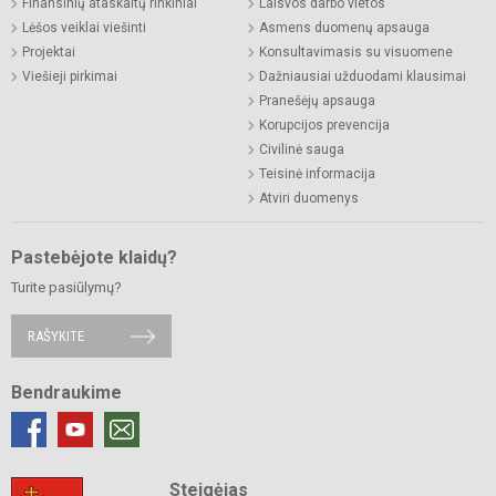
Finansinių ataskaitų rinkiniai
Laisvos darbo vietos
Lėšos veiklai viešinti
Asmens duomenų apsauga
Projektai
Konsultavimasis su visuomene
Viešieji pirkimai
Dažniausiai užduodami klausimai
Pranešėjų apsauga
Korupcijos prevencija
Civilinė sauga
Teisinė informacija
Atviri duomenys
Pastebėjote klaidų?
Turite pasiūlymų?
RAŠYKITE
Bendraukime
Steigėjas