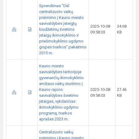
Sprendimas "Dėl
centralizuoto vaikų
priėmimo į Kauno miesto
savivaldybės įsteigtų
2025-10-08
34.68
biudžetinių švietimo
09:58:03
KB
įstaigų ikimokyklinio ir
priešmokyklinio ugdymo
grupes tvarkos“ pakeitimo
2015 m.
Kauno miesto
savivaldybės teritorijoje
gyvenančių ikimokyklinio
amžiaus vaikų siuntimo į
Kauno rajono
2025-10-08
27.46
savivaldybės švietimo
09:58:03
KB
įstaigas, vykdančias
ikimokyklinio ugdymo
programą, tvarkos
aprašas 2023 m.
Centralizuoto vaikų
priėmimo į Kauno miesto