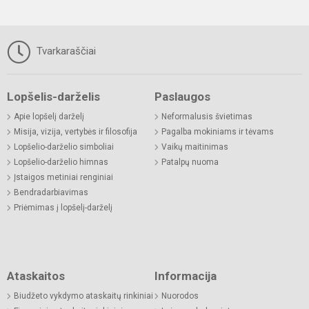
Tvarkaraščiai
Lopšelis-darželis
Paslaugos
Apie lopšelį darželį
Neformalusis švietimas
Misija, vizija, vertybės ir filosofija
Pagalba mokiniams ir tėvams
Lopšelio-darželio simboliai
Vaikų maitinimas
Lopšelio-darželio himnas
Patalpų nuoma
Įstaigos metiniai renginiai
Bendradarbiavimas
Priėmimas į lopšelį-darželį
Ataskaitos
Informacija
Biudžeto vykdymo ataskaitų rinkiniai
Nuorodos