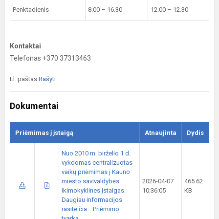
Penktadienis
8.00 – 16.30
12.00 – 12.30
Kontaktai
Telefonas +370 37313463
El. paštas
Rašyti
Dokumentai
Priėmimas į įstaigą
Atnaujinta
Dydis
Nuo 2010 m. birželio 1 d.
vykdomas centralizuotas
vaikų priėmimas į Kauno
miesto savivaldybės
2026-04-07
465.62
ikimokyklines įstaigas.
10:36:05
KB
Daugiau informacijos
rasite čia… Priėmimo
tvarka