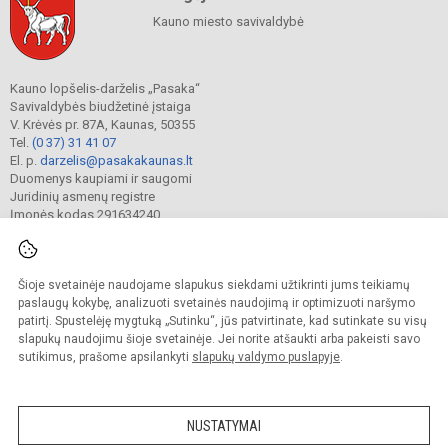
Kauno miesto savivaldybė
Kauno lopšelis-darželis „Pasaka“
Savivaldybės biudžetinė įstaiga
V. Krėvės pr. 87A, Kaunas, 50355
Tel.
(0 37) 31 41 07
El. p.
darzelis@pasakakaunas.lt
Duomenys kaupiami ir saugomi
Juridinių asmenų registre
Įmonės kodas 291634240
Šioje svetainėje naudojame slapukus siekdami užtikrinti jums teikiamų
© 2022. Kauno lopšelis-darželis „Pasaka“. Visos teisės saugomos.
Kopijuoti turinį be raštiško įstaigos administracijos sutikimo griežtai draudžiama.
paslaugų kokybę, analizuoti svetainės naudojimą ir optimizuoti naršymo
patirtį. Spustelėję mygtuką „Sutinku“, jūs patvirtinate, kad sutinkate su visų
Prieinamumo paraiška
Slapukų valdymas
slapukų naudojimu šioje svetainėje. Jei norite atšaukti arba pakeisti savo
sutikimus, prašome apsilankyti
slapukų valdymo puslapyje
.
Sumanus būdas atnaujinti
mokyklos interneto
svetainę
NUSTATYMAI