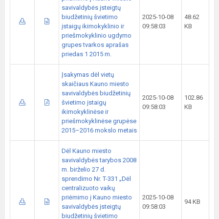
savivaldybės įsteigtų
biudžetinių švietimo
2025-10-08
48.62
įstaigų ikimokyklinio ir
09:58:03
KB
priešmokyklinio ugdymo
grupes tvarkos aprašas
priedas 1 2015 m.
Įsakymas dėl vietų
skaičiaus Kauno miesto
savivaldybės biudžetinių
2025-10-08
102.86
švietimo įstaigų
09:58:03
KB
ikimokyklinėse ir
priešmokyklinėse grupėse
2015–2016 mokslo metais
Dėl Kauno miesto
savivaldybės tarybos 2008
m. birželio 27 d.
sprendimo Nr. T-331 „Dėl
centralizuoto vaikų
priėmimo į Kauno miesto
2025-10-08
94 KB
savivaldybės įsteigtų
09:58:03
biudžetinių švietimo