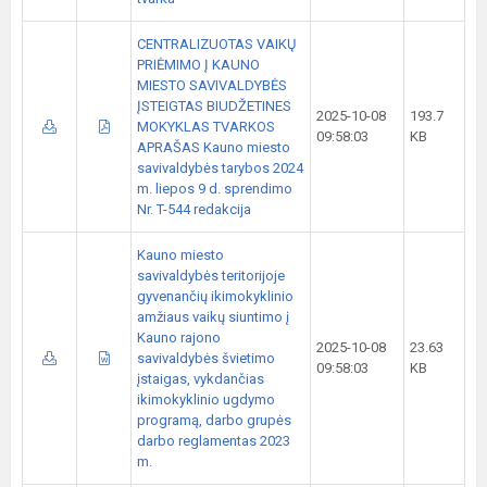
CENTRALIZUOTAS VAIKŲ
PRIĖMIMO Į KAUNO
MIESTO SAVIVALDYBĖS
ĮSTEIGTAS BIUDŽETINES
2025-10-08
193.7
MOKYKLAS TVARKOS
09:58:03
KB
APRAŠAS Kauno miesto
savivaldybės tarybos 2024
m. liepos 9 d. sprendimo
Nr. T-544 redakcija
Kauno miesto
savivaldybės teritorijoje
gyvenančių ikimokyklinio
amžiaus vaikų siuntimo į
Kauno rajono
2025-10-08
23.63
savivaldybės švietimo
09:58:03
KB
įstaigas, vykdančias
ikimokyklinio ugdymo
programą, darbo grupės
darbo reglamentas 2023
m.