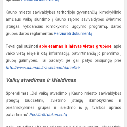
Kauno miesto savivaldybės teritorijoje gyvenančių ikimokyklinio
amžiaus vaikų siuntimo į Kauno rajono savivaldybės švietimo
įstaigas, vykdančias ikimokyklinio ugdymo programą, darbo
grupės darbo reglamentas
Peržiūrėti dokumentą
Tėvai gali sužinoti
apie esamas ir laisvas vietas grupėse
,
apie
vaiko vietą eilėje ir kitą informaciją, patvirtinančią jo priėmimo į
grupę galimybes. Tai padaryti jie gali patys prisijungę prie
http://www.kaunas.lt/svietimas/darzeliai/
Vaikų atvedimas ir išleidimas
Sprendimas
„Dėl vaikų atvedimo į Kauno miesto savivaldybės
įsteigtų biudžetinių švietimo įstaigų ikimokyklines ir
priešmokyklines grupes ir išleidimo iš jų tvarkos aprašo
patvirtinimo“
Peržiūrėti dokumentą