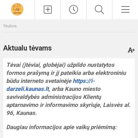
Paieška
Men
Titulinis
Aktualu tėvams
Tėvai (įtėviai, globėjai) užpildo nustatytos
formos prašymą ir jį pateikia arba elektroniniu
būdu interneto svetainėje
https://i-
darzeli.kaunas.lt
, arba Kauno miesto
savivaldybės administracijos Klientų
aptarnavimo ir informavimo skyriuje, Laisvės al.
96, Kaunas.
Daugiau informacijos apie vaikų priėmimą: