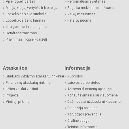
Apie lopšelį darželį
Neformalusis švietimas
Misija, vizija, vertybės ir filosofija
Pagalba mokiniams ir tėvams
Lopšelio-darželio simboliai
Vaikų maitinimas
Lopšelio-darželio himnas
Patalpų nuoma
Įstaigos metiniai renginiai
Bendradarbiavimas
Priėmimas į lopšelį-darželį
Ataskaitos
Informacija
Biudžeto vykdymo ataskaitų rinkiniai
Nuorodos
Finansinių ataskaitų rinkiniai
Laisvos darbo vietos
Lėšos veiklai viešinti
Asmens duomenų apsauga
Projektai
Konsultavimasis su visuomene
Viešieji pirkimai
Dažniausiai užduodami klausimai
Pranešėjų apsauga
Korupcijos prevencija
Civilinė sauga
Teisinė informacija