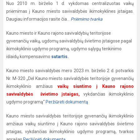
Nuo 2010 m. birželio 1 d. vykdomas centralizuotas vaikų
priėmimas į Kauno miesto savivaldybės ikimokyklines įstaigas.
Daugiau informacijos rasite čia…
Priėmimo tvarka
Kauno miesto ir Kauno rajono savivaldybių teritorijose
gyvenančių vaikų, ugdomų savivaldybių švietimo įstaigose pagal
ikimokyklinio ugdymo programą, ugdymo sąlygų tenkinimo
išlaidų kompensavimo
sutartis
.
Kauno miesto savivaldybės mero 2023 m. birželio 2 d. potvarkis
Nr. M-320 „Dėl Kauno miesto savivaldybės teritorijoje gyvenančių
ikimokyklinio amžiaus
vaikų siuntimo į Kauno rajono
savivaldybės švietimo įstaigas,
vykdančias ikimokyklinio
ugdymo programą“
Peržiūrėti dokumentą
Kauno miesto savivaldybės teritorijoje gyvenančių ikimokyklinio
amžiaus vaikų siuntimo į Kauno rajono savivaldybės švietimo
įstaigas, vykdančias ikimokyklinio ugdymo programą, tvarkos
aprašas
Peržiūrėti dokumentą