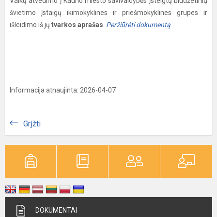
Vaikų atvedimo į Kauno miesto savivaldybės įsteigtų biudžetinių
švietimo įstaigų ikimokyklines ir priešmokyklines grupes ir
išleidimo iš jų
tvarkos aprašas
Peržiūrėti dokumentą
Informacija atnaujinta: 2026-04-07
Grįžti
DOKUMENTAI