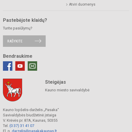
Atviri duomenys
Pastebėjote klaidų?
Turite pasiūlymų?
RAŠYKITE
Bendraukime
Steigėjas
Kauno miesto savivaldybė
Kauno lopšelis-darželis „Pasaka“
Savivaldybės biudžetinė įstaiga
V. Krėvės pr. 87A, Kaunas, 50355
Tel.
(0 37) 31 41 07
El. p.
darzelis@pasakakaunas.lt