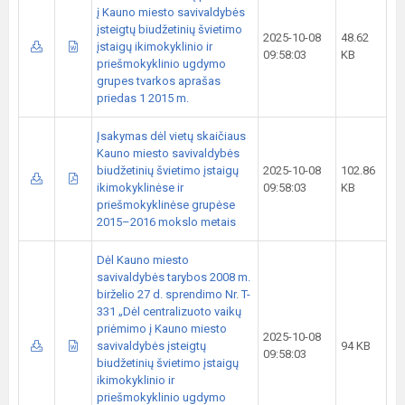
į Kauno miesto savivaldybės
įsteigtų biudžetinių švietimo
2025-10-08
48.62
įstaigų ikimokyklinio ir
09:58:03
KB
priešmokyklinio ugdymo
grupes tvarkos aprašas
priedas 1 2015 m.
Įsakymas dėl vietų skaičiaus
Kauno miesto savivaldybės
biudžetinių švietimo įstaigų
2025-10-08
102.86
ikimokyklinėse ir
09:58:03
KB
priešmokyklinėse grupėse
2015–2016 mokslo metais
Dėl Kauno miesto
savivaldybės tarybos 2008 m.
birželio 27 d. sprendimo Nr. T-
331 „Dėl centralizuoto vaikų
priėmimo į Kauno miesto
2025-10-08
savivaldybės įsteigtų
94 KB
09:58:03
biudžetinių švietimo įstaigų
ikimokyklinio ir
priešmokyklinio ugdymo