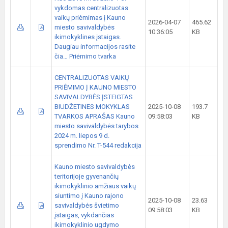
vykdomas centralizuotas
vaikų priėmimas į Kauno
2026-04-07
465.62
miesto savivaldybės
10:36:05
KB
ikimokyklines įstaigas.
Daugiau informacijos rasite
čia… Priėmimo tvarka
CENTRALIZUOTAS VAIKŲ
PRIĖMIMO Į KAUNO MIESTO
SAVIVALDYBĖS ĮSTEIGTAS
BIUDŽETINES MOKYKLAS
2025-10-08
193.7
TVARKOS APRAŠAS Kauno
09:58:03
KB
miesto savivaldybės tarybos
2024 m. liepos 9 d.
sprendimo Nr. T-544 redakcija
Kauno miesto savivaldybės
teritorijoje gyvenančių
ikimokyklinio amžiaus vaikų
siuntimo į Kauno rajono
2025-10-08
23.63
savivaldybės švietimo
09:58:03
KB
įstaigas, vykdančias
ikimokyklinio ugdymo