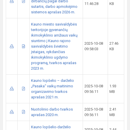
dirbančių pagal darbo
11:46:28
KB
sutartis, darbo apmokėjimo
sistemos aprašas 2026 m.
Kauno miesto savivaldybės
teritorijoje gyvenančių
ikimokyklinio amžiaus vaikų
siuntimo į Kauno rajono
2025-10-08
27.46
savivaldybės švietimo
09:58:03
KB
įstaigas, vykdančias
ikimokyklinio ugdymo
programą, tvarkos aprašas
2023 m.
Kauno lopšelio – darželio
„Pasaka“ vaikų maitinimo
2025-10-08
1.93
organizavimo tvarkos
09:56:11
MB
aprašas 2021 m.
Nuotolinio darbo tvarkos
2025-10-08
2.41
aprašas 2020 m.
09:56:11
MB
Kauno lopšelio-darželio
2025-10-08
2.44