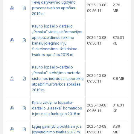
Tėvų dalyvavimo ugdymo
2025-10-08
2.76
procese tvarkos aprašas
09:56:11
MB
2019 m.
Kauno lopšelio darželio
„Pasaka“ vidinių informacijos
apie pažeidimus teikimo
2025-10-08
375.31
kanalų įdiegimo ir jų
09:56:11
KB
funkcionavimo užtikrinimo
tvarkos aprašas 2019 m.
Kauno lopšelio-darželio
„Pasaka“ stebėjimo metodo
2025-10-08
sistemos individualių poreikių
3.8 MB
09:56:11
atpažinimui tvarkos aprašas
2019 m.
Krizių valdymo lopšelio-
2025-10-08
318.31
darželio „Pasaka“ komandos
09:56:11
KB
ir jos narių funkcijos 2018 m.
Lygių galimybių politika ir jos
2025-10-08
3.39
įgyvendinimo tvarka 2017 m.
09:56:11
MB