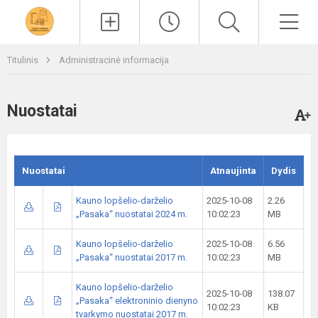
Paieška
Men
Titulinis
Administracinė informacija
Nuostatai
Nuostatai
Atnaujinta
Dydis
Kauno lopšelio-darželio
2025-10-08
2.26
„Pasaka“ nuostatai 2024 m.
10:02:23
MB
Kauno lopšelio-darželio
2025-10-08
6.56
„Pasaka“ nuostatai 2017 m.
10:02:23
MB
Kauno lopšelio-darželio
2025-10-08
138.07
„Pasaka“ elektroninio dienyno
10:02:23
KB
tvarkymo nuostatai 2017 m.