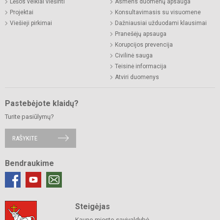
Lėšos veiklai viešinti
Asmens duomenų apsauga
Projektai
Konsultavimasis su visuomene
Viešieji pirkimai
Dažniausiai užduodami klausimai
Pranešėjų apsauga
Korupcijos prevencija
Civilinė sauga
Teisinė informacija
Atviri duomenys
Pastebėjote klaidų?
Turite pasiūlymų?
RAŠYKITE
Bendraukime
Steigėjas
Kauno miesto savivaldybė