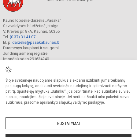
Kauno lopšelis-darželis „Pasaka“
Savivaldybės biudžetinė įstaiga
V. Krėvės pr. 87A, Kaunas, 50355
Tel.
(0 37) 31 41 07
El. p.
darzelis@pasakakaunas.lt
Duomenys kaupiami ir saugomi
Juridinių asmenų registre
Įmonės kodas 291634240
Šioje svetainėje naudojame slapukus siekdami užtikrinti jums teikiamų
© 2022. Kauno lopšelis-darželis „Pasaka“. Visos teisės saugomos.
Kopijuoti turinį be raštiško įstaigos administracijos sutikimo griežtai draudžiama.
paslaugų kokybę, analizuoti svetainės naudojimą ir optimizuoti naršymo
patirtį. Spustelėję mygtuką „Sutinku“, jūs patvirtinate, kad sutinkate su visų
Prieinamumo paraiška
Slapukų valdymas
slapukų naudojimu šioje svetainėje. Jei norite atšaukti arba pakeisti savo
sutikimus, prašome apsilankyti
slapukų valdymo puslapyje
.
Sumanus būdas atnaujinti
mokyklos interneto
svetainę
NUSTATYMAI