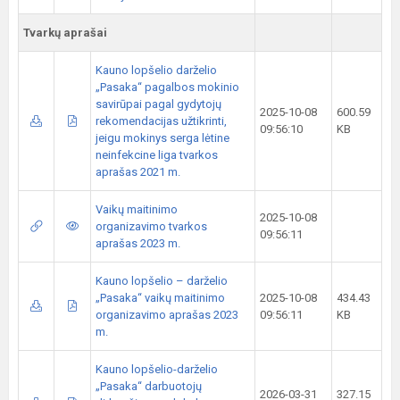
Tvarkų aprašai
Kauno lopšelio darželio
„Pasaka“ pagalbos mokinio
savirūpai pagal gydytojų
2025-10-08
600.59
rekomendacijas užtikrinti,
09:56:10
KB
jeigu mokinys serga lėtine
neinfekcine liga tvarkos
aprašas 2021 m.
Vaikų maitinimo
2025-10-08
organizavimo tvarkos
09:56:11
aprašas 2023 m.
Kauno lopšelio – darželio
„Pasaka“ vaikų maitinimo
2025-10-08
434.43
organizavimo aprašas 2023
09:56:11
KB
m.
Kauno lopšelio-darželio
„Pasaka“ darbuotojų
2026-03-31
327.15