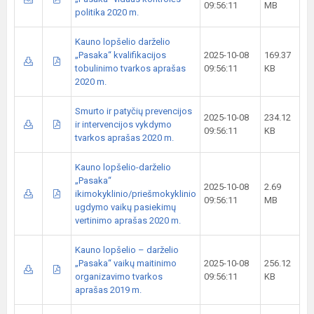
09:56:11
MB
politika 2020 m.
Kauno lopšelio darželio
„Pasaka“ kvalifikacijos
2025-10-08
169.37
tobulinimo tvarkos aprašas
09:56:11
KB
2020 m.
Smurto ir patyčių prevencijos
2025-10-08
234.12
ir intervencijos vykdymo
09:56:11
KB
tvarkos aprašas 2020 m.
Kauno lopšelio-darželio
„Pasaka“
2025-10-08
2.69
ikimokyklinio/priešmokyklinio
09:56:11
MB
ugdymo vaikų pasiekimų
vertinimo aprašas 2020 m.
Kauno lopšelio – darželio
„Pasaka“ vaikų maitinimo
2025-10-08
256.12
organizavimo tvarkos
09:56:11
KB
aprašas 2019 m.