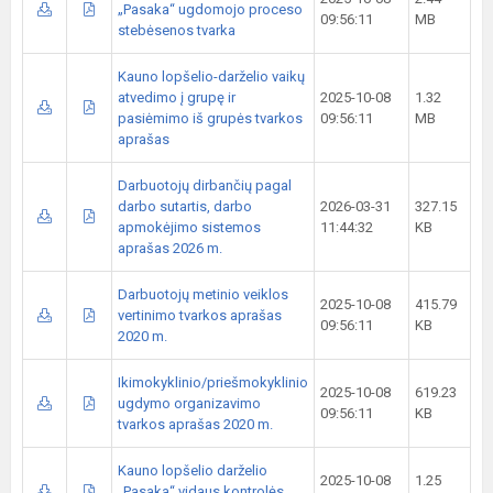
„Pasaka“ ugdomojo proceso
09:56:11
MB
stebėsenos tvarka
Kauno lopšelio-darželio vaikų
atvedimo į grupę ir
2025-10-08
1.32
pasiėmimo iš grupės tvarkos
09:56:11
MB
aprašas
Darbuotojų dirbančių pagal
darbo sutartis, darbo
2026-03-31
327.15
apmokėjimo sistemos
11:44:32
KB
aprašas 2026 m.
Darbuotojų metinio veiklos
2025-10-08
415.79
vertinimo tvarkos aprašas
09:56:11
KB
2020 m.
Ikimokyklinio/priešmokyklinio
2025-10-08
619.23
ugdymo organizavimo
09:56:11
KB
tvarkos aprašas 2020 m.
Kauno lopšelio darželio
2025-10-08
1.25
„Pasaka“ vidaus kontrolės