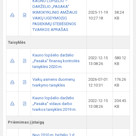
KAUNO LOPŠELIO –
DARŽELIO „PASAKA“
IKIMOKYKLINIO AMŽIAUS
2025-11-19
38.24
VAIKŲ UGDYMO(SI)
10:27:18
KB
PASIEKIMŲ STEBĖSENOS
TVARKOS APRAŠAS
Taisyklės
Kauno lopšelio darželio
2022-12-15
580.12
„Pasaka“ finansų kontrolės
13:08:26
KB
taisyklės 2020 m.
Vaikų asmens duomenų
2026-07-01
176.26
tvarkymo taisyklės
12:10:31
KB
Kauno lopšelio-darželio
2022-12-15
204.45
„Pasaka“ vidaus darbo
13:08:26
KB
tvarkos taisyklės 2019 m.
Priėmimas į įstaigą
Nuo 2010 m. birželio 1 d.