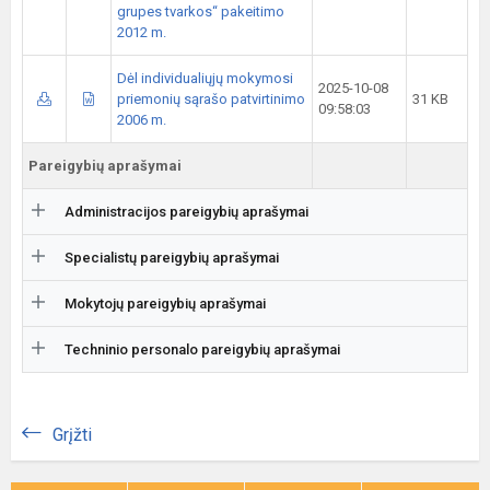
grupes tvarkos“ pakeitimo
2012 m.
Dėl individualiųjų mokymosi
2025-10-08
priemonių sąrašo patvirtinimo
31 KB
09:58:03
2006 m.
Pareigybių aprašymai
Administracijos pareigybių aprašymai
Specialistų pareigybių aprašymai
Mokytojų pareigybių aprašymai
Techninio personalo pareigybių aprašymai
Grįžti