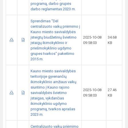
programą, darbo grupės
darbo reglamentas 2023 m.
Sprendimas "Dėl
centralizuoto vaikų priėmimo į
Kauno miesto savivaldybės
įsteigtų biudžetinių švietimo
2025-10-08
34.68
įstaigų ikimokyklinio ir
09:58:03
KB
priešmokyklinio ugdymo
grupes tvarkos“ pakeitimo
2015 m.
Kauno miesto savivaldybės
teritorijoje gyvenančių
ikimokyklinio amžiaus vaikų
siuntimo į Kauno rajono
2025-10-08
27.46
savivaldybės švietimo
09:58:03
KB
įstaigas, vykdančias
ikimokyklinio ugdymo
programą, tvarkos aprašas
2023 m.
Centralizuoto vaikų priėmimo