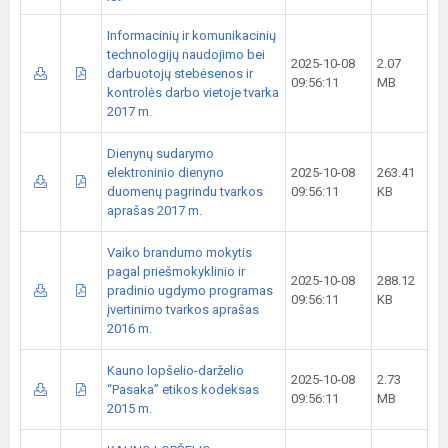
Informacinių ir komunikacinių
technologijų naudojimo bei
2025-10-08
2.07
darbuotojų stebėsenos ir
09:56:11
MB
kontrolės darbo vietoje tvarka
2017 m.
Dienynų sudarymo
elektroninio dienyno
2025-10-08
263.41
duomenų pagrindu tvarkos
09:56:11
KB
aprašas 2017 m.
Vaiko brandumo mokytis
pagal priešmokyklinio ir
2025-10-08
288.12
pradinio ugdymo programas
09:56:11
KB
įvertinimo tvarkos aprašas
2016 m.
Kauno lopšelio-darželio
2025-10-08
2.73
“Pasaka” etikos kodeksas
09:56:11
MB
2015 m.