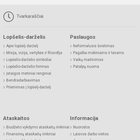
Tvarkaraščiai
Lopšelis-darželis
Paslaugos
Apie lopšelį darželį
Neformalusis švietimas
Misija, vizija, vertybės ir filosofija
Pagalba mokiniams ir tėvams
Lopšelio-darželio simboliai
Vaikų maitinimas
Lopšelio-darželio himnas
Patalpų nuoma
Įstaigos metiniai renginiai
Bendradarbiavimas
Priėmimas į lopšelį-darželį
Ataskaitos
Informacija
Biudžeto vykdymo ataskaitų rinkiniai
Nuorodos
Finansinių ataskaitų rinkiniai
Laisvos darbo vietos