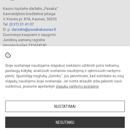
Kauno lopšelis-darželis „Pasaka“
Savivaldybės biudžetinė įstaiga
V. Krėvės pr. 87A, Kaunas, 50355
Tel.
(0 37) 31 41 07
El. p.
darzelis@pasakakaunas.lt
Duomenys kaupiami ir saugomi
Juridinių asmenų registre
Įmonės kodas 291634240
Šioje svetainėje naudojame slapukus siekdami užtikrinti jums teikiamų
© 2022. Kauno lopšelis-darželis „Pasaka“. Visos teisės saugomos.
Kopijuoti turinį be raštiško įstaigos administracijos sutikimo griežtai draudžiama.
paslaugų kokybę, analizuoti svetainės naudojimą ir optimizuoti naršymo
patirtį. Spustelėję mygtuką „Sutinku“, jūs patvirtinate, kad sutinkate su visų
Prieinamumo paraiška
Slapukų valdymas
slapukų naudojimu šioje svetainėje. Jei norite atšaukti arba pakeisti savo
sutikimus, prašome apsilankyti
slapukų valdymo puslapyje
.
Sumanus būdas atnaujinti
mokyklos interneto
svetainę
NUSTATYMAI
NESUTINKU