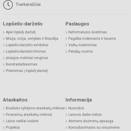
Tvarkaraščiai
Lopšelis-darželis
Paslaugos
Apie lopšelį darželį
Neformalusis švietimas
Misija, vizija, vertybės ir filosofija
Pagalba mokiniams ir tėvams
Lopšelio-darželio simboliai
Vaikų maitinimas
Lopšelio-darželio himnas
Patalpų nuoma
Įstaigos metiniai renginiai
Bendradarbiavimas
Priėmimas į lopšelį-darželį
Ataskaitos
Informacija
Biudžeto vykdymo ataskaitų rinkiniai
Nuorodos
Finansinių ataskaitų rinkiniai
Laisvos darbo vietos
Lėšos veiklai viešinti
Asmens duomenų apsauga
Projektai
Konsultavimasis su visuomene