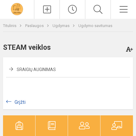
Paieška
Men
Titulinis
Paslaugos
Ugdymas
Ugdymo savitumas
STEAM veiklos
SRAIGIŲ AUGINIMAS
Grįžti