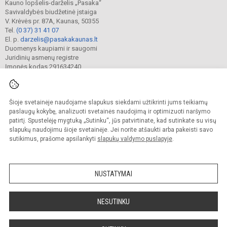
Kauno lopšelis-darželis „Pasaka“
Savivaldybės biudžetinė įstaiga
V. Krėvės pr. 87A, Kaunas, 50355
Tel.
(0 37) 31 41 07
El. p.
darzelis@pasakakaunas.lt
Duomenys kaupiami ir saugomi
Juridinių asmenų registre
Įmonės kodas 291634240
Šioje svetainėje naudojame slapukus siekdami užtikrinti jums teikiamų
© 2022. Kauno lopšelis-darželis „Pasaka“. Visos teisės saugomos.
Kopijuoti turinį be raštiško įstaigos administracijos sutikimo griežtai draudžiama.
paslaugų kokybę, analizuoti svetainės naudojimą ir optimizuoti naršymo
patirtį. Spustelėję mygtuką „Sutinku“, jūs patvirtinate, kad sutinkate su visų
Prieinamumo paraiška
Slapukų valdymas
slapukų naudojimu šioje svetainėje. Jei norite atšaukti arba pakeisti savo
sutikimus, prašome apsilankyti
slapukų valdymo puslapyje
.
Sumanus būdas atnaujinti
mokyklos interneto
svetainę
NUSTATYMAI
NESUTINKU