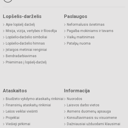
Lopšelis-darželis
Paslaugos
Apie lopšelį darželį
Neformalusis švietimas
Misija, vizija, vertybės ir filosofija
Pagalba mokiniams ir tėvams
Lopšelio-darželio simboliai
Vaikų maitinimas
Lopšelio-darželio himnas
Patalpų nuoma
Įstaigos metiniai renginiai
Bendradarbiavimas
Priėmimas į lopšelį-darželį
Ataskaitos
Informacija
Biudžeto vykdymo ataskaitų rinkiniai
Nuorodos
Finansinių ataskaitų rinkiniai
Laisvos darbo vietos
Lėšos veiklai viešinti
Asmens duomenų apsauga
Projektai
Konsultavimasis su visuomene
Viešieji pirkimai
Dažniausiai užduodami klausimai