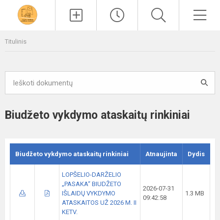
Paieška
Men
Titulinis
Biudžeto vykdymo ataskaitų rinkiniai
Biudžeto vykdymo ataskaitų rinkiniai
Atnaujinta
Dydis
LOPŠELIO-DARŽELIO
„PASAKA“ BIUDŽETO
2026-07-31
IŠLAIDŲ VYKDYMO
1.3 MB
09:42:58
ATASKAITOS UŽ 2026 M. II
KETV.