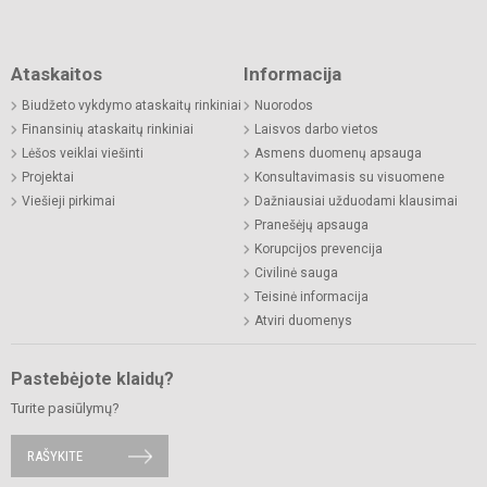
Ataskaitos
Informacija
Biudžeto vykdymo ataskaitų rinkiniai
Nuorodos
Finansinių ataskaitų rinkiniai
Laisvos darbo vietos
Lėšos veiklai viešinti
Asmens duomenų apsauga
Projektai
Konsultavimasis su visuomene
Viešieji pirkimai
Dažniausiai užduodami klausimai
Pranešėjų apsauga
Korupcijos prevencija
Civilinė sauga
Teisinė informacija
Atviri duomenys
Pastebėjote klaidų?
Turite pasiūlymų?
RAŠYKITE