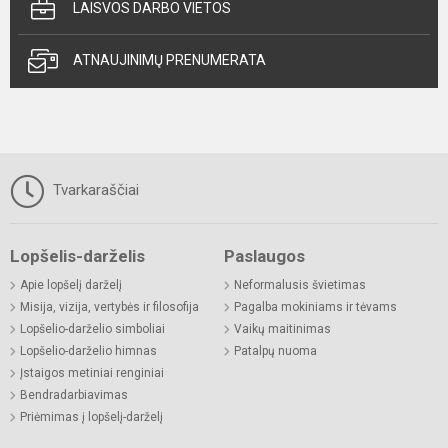
LAISVOS DARBO VIETOS
ATNAUJINIMŲ PRENUMERATA
Tvarkaraščiai
Lopšelis-darželis
Paslaugos
Apie lopšelį darželį
Neformalusis švietimas
Misija, vizija, vertybės ir filosofija
Pagalba mokiniams ir tėvams
Lopšelio-darželio simboliai
Vaikų maitinimas
Lopšelio-darželio himnas
Patalpų nuoma
Įstaigos metiniai renginiai
Bendradarbiavimas
Priėmimas į lopšelį-darželį