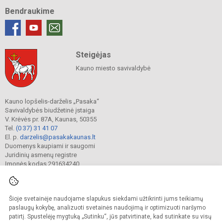
Bendraukime
Steigėjas
Kauno miesto savivaldybė
Kauno lopšelis-darželis „Pasaka“
Savivaldybės biudžetinė įstaiga
V. Krėvės pr. 87A, Kaunas, 50355
Tel.
(0 37) 31 41 07
El. p.
darzelis@pasakakaunas.lt
Duomenys kaupiami ir saugomi
Juridinių asmenų registre
Įmonės kodas 291634240
Šioje svetainėje naudojame slapukus siekdami užtikrinti jums teikiamų
© 2022. Kauno lopšelis-darželis „Pasaka“. Visos teisės saugomos.
Kopijuoti turinį be raštiško įstaigos administracijos sutikimo griežtai draudžiama.
paslaugų kokybę, analizuoti svetainės naudojimą ir optimizuoti naršymo
patirtį. Spustelėję mygtuką „Sutinku“, jūs patvirtinate, kad sutinkate su visų
Prieinamumo paraiška
Slapukų valdymas