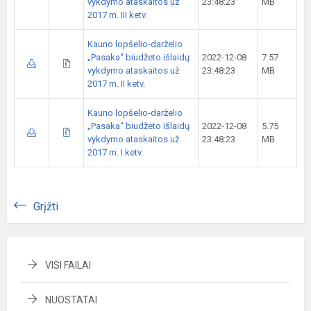
vykdymo ataskaitos už
23:48:23
MB
2017 m. III ketv.
Kauno lopšelio-darželio
„Pasaka“ biudžeto išlaidų
2022-12-08
7.57
vykdymo ataskaitos už
23:48:23
MB
2017 m. II ketv.
Kauno lopšelio-darželio
„Pasaka“ biudžeto išlaidų
2022-12-08
5.75
vykdymo ataskaitos už
23:48:23
MB
2017 m. I ketv.
Grįžti
VISI FAILAI
NUOSTATAI