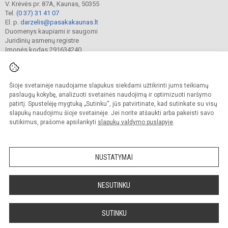
V. Krėvės pr. 87A, Kaunas, 50355
Tel.
(0 37) 31 41 07
El. p.
darzelis@pasakakaunas.lt
Duomenys kaupiami ir saugomi
Juridinių asmenų registre
Įmonės kodas 291634240
Šioje svetainėje naudojame slapukus siekdami užtikrinti jums teikiamų
© 2022. Kauno lopšelis-darželis „Pasaka“. Visos teisės saugomos.
Kopijuoti turinį be raštiško įstaigos administracijos sutikimo griežtai draudžiama.
paslaugų kokybę, analizuoti svetainės naudojimą ir optimizuoti naršymo
patirtį. Spustelėję mygtuką „Sutinku“, jūs patvirtinate, kad sutinkate su visų
Prieinamumo paraiška
Slapukų valdymas
slapukų naudojimu šioje svetainėje. Jei norite atšaukti arba pakeisti savo
sutikimus, prašome apsilankyti
slapukų valdymo puslapyje
.
Sumanus būdas atnaujinti
mokyklos interneto
svetainę
NUSTATYMAI
NESUTINKU
SUTINKU