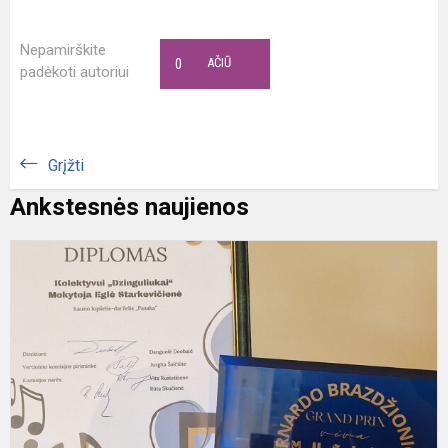
Nepamirškite
0
AČIŪ
padėkoti autoriui
Grįžti
Ankstesnės naujienos
"
P