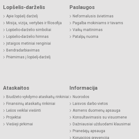
Lopšelis-darželis
Paslaugos
Apie lopšelį darželį
Neformalusis švietimas
Misija, vizija, vertybės ir filosofija
Pagalba mokiniams ir tėvams
Lopšelio-darželio simboliai
Vaikų maitinimas
Lopšelio-darželio himnas
Patalpų nuoma
Įstaigos metiniai renginiai
Bendradarbiavimas
Priėmimas į lopšelį-darželį
Ataskaitos
Informacija
Biudžeto vykdymo ataskaitų rinkiniai
Nuorodos
Finansinių ataskaitų rinkiniai
Laisvos darbo vietos
Lėšos veiklai viešinti
Asmens duomenų apsauga
Projektai
Konsultavimasis su visuomene
Viešieji pirkimai
Dažniausiai užduodami klausimai
Pranešėjų apsauga
Korupcijos prevencija