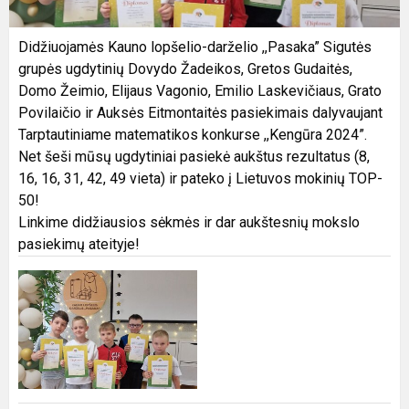
Didžiuojamės Kauno lopšelio-darželio ,,Pasaka” Sigutės
grupės ugdytinių Dovydo Žadeikos, Gretos Gudaitės,
Domo Žeimio, Elijaus Vagonio, Emilio Laskevičiaus, Grato
Povilaičio ir Auksės Eitmontaitės pasiekimais dalyvaujant
Tarptautiniame matematikos konkurse ,,Kengūra 2024”.
Net šeši mūsų ugdytiniai pasiekė aukštus rezultatus (8,
16, 16, 31, 42, 49 vieta) ir pateko į Lietuvos mokinių TOP-
50!
Linkime didžiausios sėkmės ir dar aukštesnių mokslo
pasiekimų ateityje!