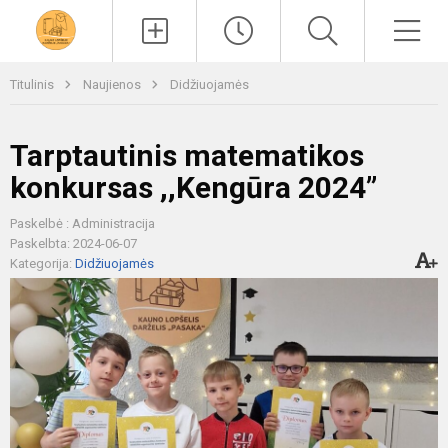
Paieška
Men
Titulinis
Naujienos
Didžiuojamės
Tarptautinis matematikos
konkursas ,,Kengūra 2024”
Paskelbė : Administracija
Paskelbta: 2024-06-07
Kategorija:
Didžiuojamės