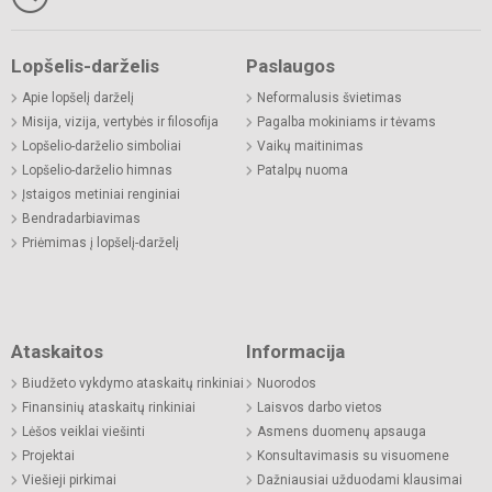
Lopšelis-darželis
Paslaugos
Apie lopšelį darželį
Neformalusis švietimas
Misija, vizija, vertybės ir filosofija
Pagalba mokiniams ir tėvams
Lopšelio-darželio simboliai
Vaikų maitinimas
Lopšelio-darželio himnas
Patalpų nuoma
Įstaigos metiniai renginiai
Bendradarbiavimas
Priėmimas į lopšelį-darželį
Ataskaitos
Informacija
Biudžeto vykdymo ataskaitų rinkiniai
Nuorodos
Finansinių ataskaitų rinkiniai
Laisvos darbo vietos
Lėšos veiklai viešinti
Asmens duomenų apsauga
Projektai
Konsultavimasis su visuomene
Viešieji pirkimai
Dažniausiai užduodami klausimai