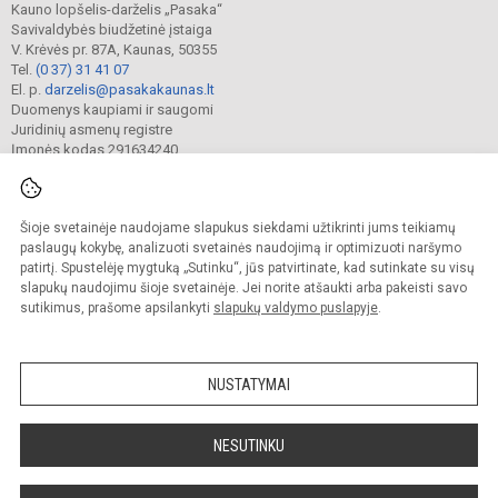
Kauno lopšelis-darželis „Pasaka“
Savivaldybės biudžetinė įstaiga
V. Krėvės pr. 87A, Kaunas, 50355
Tel.
(0 37) 31 41 07
El. p.
darzelis@pasakakaunas.lt
Duomenys kaupiami ir saugomi
Juridinių asmenų registre
Įmonės kodas 291634240
Šioje svetainėje naudojame slapukus siekdami užtikrinti jums teikiamų
© 2022. Kauno lopšelis-darželis „Pasaka“. Visos teisės saugomos.
Kopijuoti turinį be raštiško įstaigos administracijos sutikimo griežtai draudžiama.
paslaugų kokybę, analizuoti svetainės naudojimą ir optimizuoti naršymo
patirtį. Spustelėję mygtuką „Sutinku“, jūs patvirtinate, kad sutinkate su visų
Prieinamumo paraiška
Slapukų valdymas
slapukų naudojimu šioje svetainėje. Jei norite atšaukti arba pakeisti savo
sutikimus, prašome apsilankyti
slapukų valdymo puslapyje
.
Sumanus būdas atnaujinti
mokyklos interneto
svetainę
NUSTATYMAI
NESUTINKU