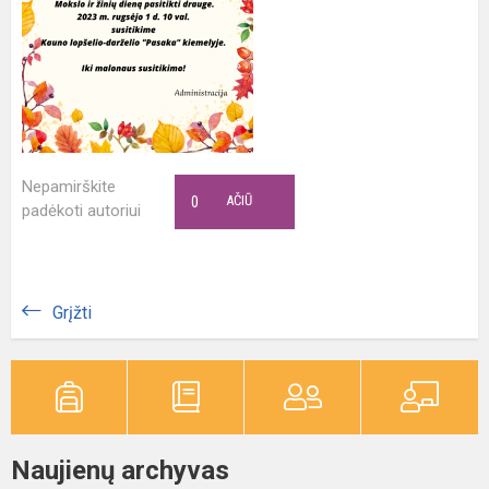
Nepamirškite
0
AČIŪ
padėkoti autoriui
Grįžti
Naujienų archyvas